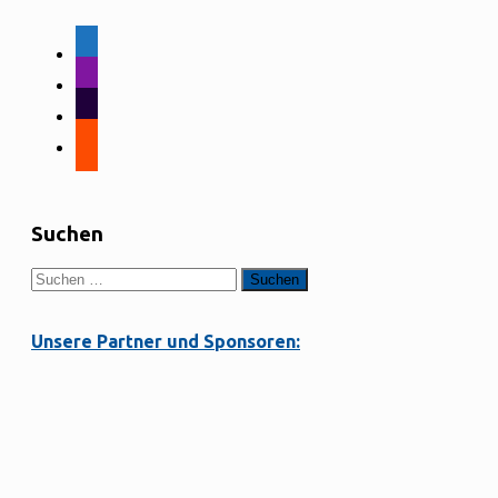
facebook-
alt
instagram
tiktok
strava
Suchen
Suchen
nach:
Unsere Partner und Sponsoren: