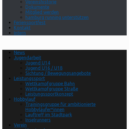
Vereinshistorie
Dokumente
Mitglied werden
hamburg running unterstützen
Feriensportfest
Kontakt
Intern
News
Jugendarbeit
Jugend U14
Jugend U16 / U18
Sichtung / Bewegungsangebote
Leistungssport
Wettkampfgruppe Bahn
Wettkampfgruppe Straße
Leistungssportkonzept
Hobbylauf
Trainingsgruppe für ambitionierte
Hobbyläufer*innen
Lauftreff im Stadtpark
Inselrunners
Verein