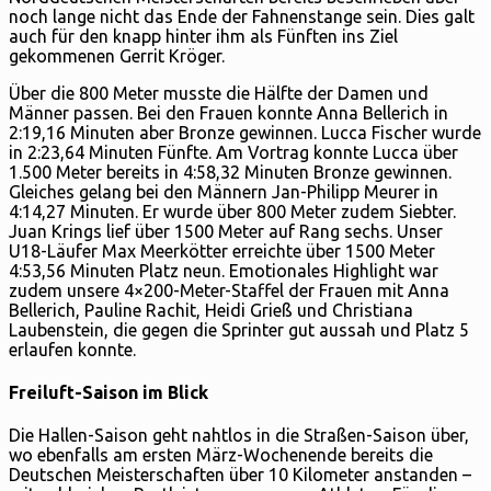
noch lange nicht das Ende der Fahnenstange sein. Dies galt
auch für den knapp hinter ihm als Fünften ins Ziel
gekommenen Gerrit Kröger.
Über die 800 Meter musste die Hälfte der Damen und
Männer passen. Bei den Frauen konnte Anna Bellerich in
2:19,16 Minuten aber Bronze gewinnen. Lucca Fischer wurde
in 2:23,64 Minuten Fünfte. Am Vortrag konnte Lucca über
1.500 Meter bereits in 4:58,32 Minuten Bronze gewinnen.
Gleiches gelang bei den Männern Jan-Philipp Meurer in
4:14,27 Minuten. Er wurde über 800 Meter zudem Siebter.
Juan Krings lief über 1500 Meter auf Rang sechs. Unser
U18-Läufer Max Meerkötter erreichte über 1500 Meter
4:53,56 Minuten Platz neun. Emotionales Highlight war
zudem unsere 4×200-Meter-Staffel der Frauen mit Anna
Bellerich, Pauline Rachit, Heidi Grieß und Christiana
Laubenstein, die gegen die Sprinter gut aussah und Platz 5
erlaufen konnte.
Freiluft-Saison im Blick
Die Hallen-Saison geht nahtlos in die Straßen-Saison über,
wo ebenfalls am ersten März-Wochenende bereits die
Deutschen Meisterschaften über 10 Kilometer anstanden –