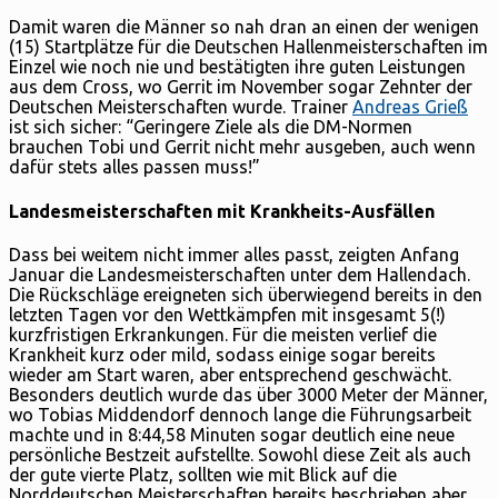
Damit waren die Männer so nah dran an einen der wenigen
(15) Startplätze für die Deutschen Hallenmeisterschaften im
Einzel wie noch nie und bestätigten ihre guten Leistungen
aus dem Cross, wo Gerrit im November sogar Zehnter der
Deutschen Meisterschaften wurde. Trainer
Andreas Grieß
ist sich sicher: “Geringere Ziele als die DM-Normen
brauchen Tobi und Gerrit nicht mehr ausgeben, auch wenn
dafür stets alles passen muss!”
Landesmeisterschaften mit Krankheits-Ausfällen
Dass bei weitem nicht immer alles passt, zeigten Anfang
Januar die Landesmeisterschaften unter dem Hallendach.
Die Rückschläge ereigneten sich überwiegend bereits in den
letzten Tagen vor den Wettkämpfen mit insgesamt 5(!)
kurzfristigen Erkrankungen. Für die meisten verlief die
Krankheit kurz oder mild, sodass einige sogar bereits
wieder am Start waren, aber entsprechend geschwächt.
Besonders deutlich wurde das über 3000 Meter der Männer,
wo Tobias Middendorf dennoch lange die Führungsarbeit
machte und in 8:44,58 Minuten sogar deutlich eine neue
persönliche Bestzeit aufstellte. Sowohl diese Zeit als auch
der gute vierte Platz, sollten wie mit Blick auf die
Norddeutschen Meisterschaften bereits beschrieben aber