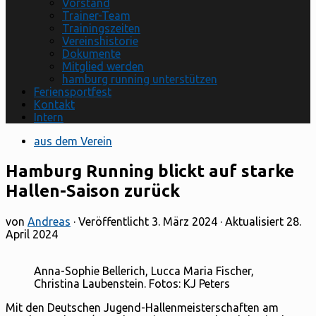
Vorstand
Trainer-Team
Trainingszeiten
Vereinshistorie
Dokumente
Mitglied werden
hamburg running unterstützen
Feriensportfest
Kontakt
Intern
aus dem Verein
Hamburg Running blickt auf starke
Hallen-Saison zurück
von
Andreas
· Veröffentlicht
3. März 2024
· Aktualisiert
28.
April 2024
Anna-Sophie Bellerich, Lucca Maria Fischer,
Christina Laubenstein. Fotos: KJ Peters
Mit den Deutschen Jugend-Hallenmeisterschaften am