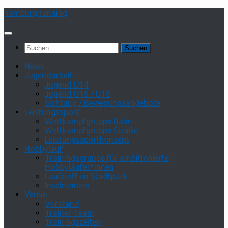
Zum
hamburg running
Inhalt
springen
Suchen
nach:
News
Jugendarbeit
Jugend U14
Jugend U16 / U18
Sichtung / Bewegungsangebote
Leistungssport
Wettkampfgruppe Bahn
Wettkampfgruppe Straße
Leistungssportkonzept
Hobbylauf
Trainingsgruppe für ambitionierte
Hobbyläufer*innen
Lauftreff im Stadtpark
Inselrunners
Verein
Vorstand
Trainer-Team
Trainingszeiten