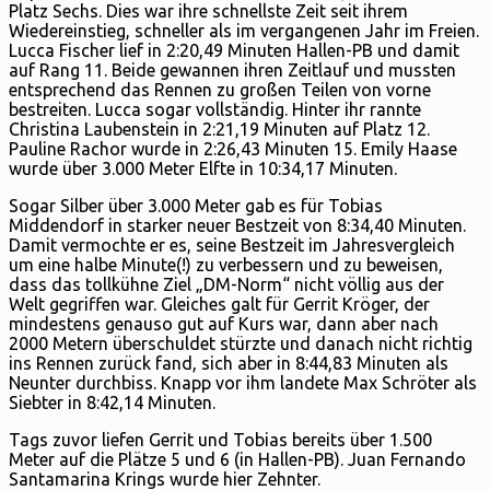
Platz Sechs. Dies war ihre schnellste Zeit seit ihrem
Wiedereinstieg, schneller als im vergangenen Jahr im Freien.
Lucca Fischer lief in 2:20,49 Minuten Hallen-PB und damit
auf Rang 11. Beide gewannen ihren Zeitlauf und mussten
entsprechend das Rennen zu großen Teilen von vorne
bestreiten. Lucca sogar vollständig. Hinter ihr rannte
Christina Laubenstein in 2:21,19 Minuten auf Platz 12.
Pauline Rachor wurde in 2:26,43 Minuten 15. Emily Haase
wurde über 3.000 Meter Elfte in 10:34,17 Minuten.
Sogar Silber über 3.000 Meter gab es für Tobias
Middendorf in starker neuer Bestzeit von 8:34,40 Minuten.
Damit vermochte er es, seine Bestzeit im Jahresvergleich
um eine halbe Minute(!) zu verbessern und zu beweisen,
dass das tollkühne Ziel „DM-Norm“ nicht völlig aus der
Welt gegriffen war. Gleiches galt für Gerrit Kröger, der
mindestens genauso gut auf Kurs war, dann aber nach
2000 Metern überschuldet stürzte und danach nicht richtig
ins Rennen zurück fand, sich aber in 8:44,83 Minuten als
Neunter durchbiss. Knapp vor ihm landete Max Schröter als
Siebter in 8:42,14 Minuten.
Tags zuvor liefen Gerrit und Tobias bereits über 1.500
Meter auf die Plätze 5 und 6 (in Hallen-PB). Juan Fernando
Santamarina Krings wurde hier Zehnter.