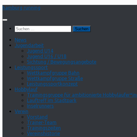
Zum
hamburg running
Inhalt
springen
Suchen
nach:
News
Jugendarbeit
Jugend U14
Jugend U16 / U18
Sichtung / Bewegungsangebote
Leistungssport
Wettkampfgruppe Bahn
Wettkampfgruppe Straße
Leistungssportkonzept
Hobbylauf
Trainingsgruppe für ambitionierte Hobbyläufer*i
Lauftreff im Stadtpark
Inselrunners
Verein
Vorstand
Trainer-Team
Trainingszeiten
Vereinshistorie