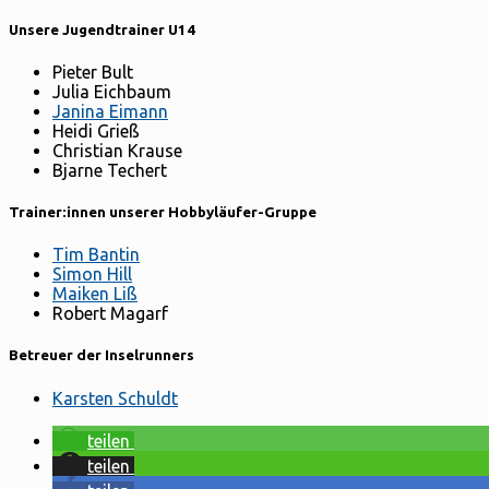
Unsere Jugendtrainer U14
Pieter Bult
Julia Eichbaum
Janina Eimann
Heidi Grieß
Christian Krause
Bjarne Techert
Trainer:innen unserer Hobbyläufer-Gruppe
Tim Bantin
Simon Hill
Maiken Liß
Robert Magarf
Betreuer der Inselrunners
Karsten Schuldt
teilen
teilen