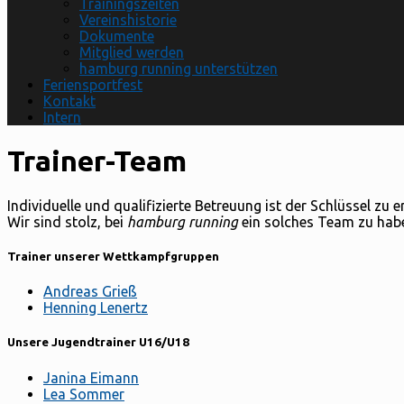
Trainingszeiten
Vereinshistorie
Dokumente
Mitglied werden
hamburg running unterstützen
Feriensportfest
Kontakt
Intern
Trainer-Team
Individuelle und qualifizierte Betreuung ist der Schlüssel zu 
Wir sind stolz, bei
hamburg running
ein solches Team zu haben
Trainer unserer Wettkampfgruppen
Andreas Grieß
Henning Lenertz
Unsere Jugendtrainer U16/U18
Janina Eimann
Lea Sommer