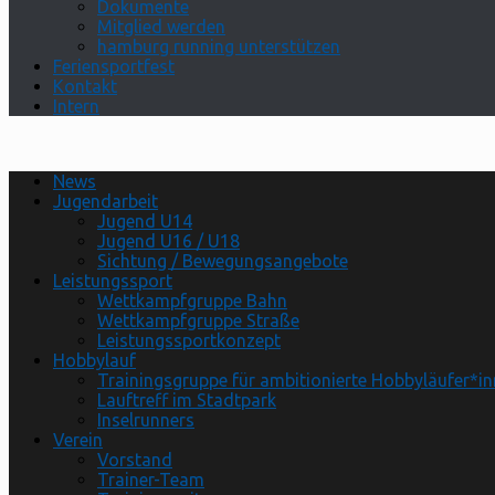
Dokumente
Mitglied werden
hamburg running unterstützen
Feriensportfest
Kontakt
Intern
News
Jugendarbeit
Jugend U14
Jugend U16 / U18
Sichtung / Bewegungsangebote
Leistungssport
Wettkampfgruppe Bahn
Wettkampfgruppe Straße
Leistungssportkonzept
Hobbylauf
Trainingsgruppe für ambitionierte Hobbyläufer*i
Lauftreff im Stadtpark
Inselrunners
Verein
Vorstand
Trainer-Team