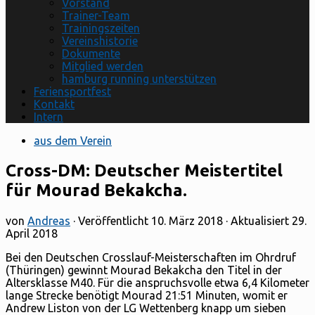
Vorstand
Trainer-Team
Trainingszeiten
Vereinshistorie
Dokumente
Mitglied werden
hamburg running unterstützen
Feriensportfest
Kontakt
Intern
aus dem Verein
Cross-DM: Deutscher Meistertitel
für Mourad Bekakcha.
von
Andreas
· Veröffentlicht
10. März 2018
· Aktualisiert
29.
April 2018
Bei den Deutschen Crosslauf-Meisterschaften im Ohrdruf
(Thüringen) gewinnt Mourad Bekakcha den Titel in der
Altersklasse M40. Für die anspruchsvolle etwa 6,4 Kilometer
lange Strecke benötigt Mourad 21:51 Minuten, womit er
Andrew Liston von der LG Wettenberg knapp um sieben