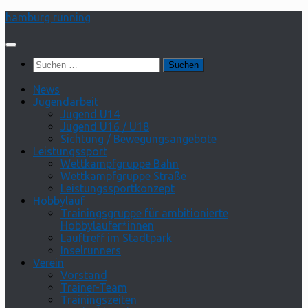
Zum
hamburg running
Inhalt
springen
Suchen
nach:
News
Jugendarbeit
Jugend U14
Jugend U16 / U18
Sichtung / Bewegungsangebote
Leistungssport
Wettkampfgruppe Bahn
Wettkampfgruppe Straße
Leistungssportkonzept
Hobbylauf
Trainingsgruppe für ambitionierte
Hobbyläufer*innen
Lauftreff im Stadtpark
Inselrunners
Verein
Vorstand
Trainer-Team
Trainingszeiten