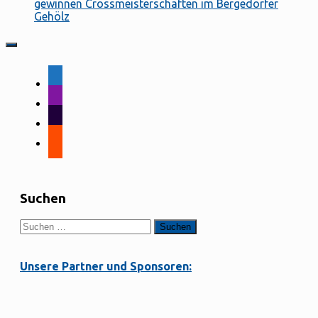
gewinnen Crossmeisterschaften im Bergedorfer
Gehölz
facebook-
alt
instagram
tiktok
strava
Suchen
Suchen
nach:
Unsere Partner und Sponsoren: