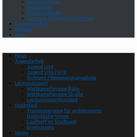
Vereinshistorie
Dokumente
Mitglied werden
hamburg running unterstützen
Feriensportfest
Kontakt
Intern
News
Jugendarbeit
Jugend U14
Jugend U16 / U18
Sichtung / Bewegungsangebote
Leistungssport
Wettkampfgruppe Bahn
Wettkampfgruppe Straße
Leistungssportkonzept
Hobbylauf
Trainingsgruppe für ambitionierte
Hobbyläufer*innen
Lauftreff im Stadtpark
Inselrunners
Verein