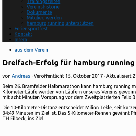
Trainingszeiten
Vereinshistorie
Dokumente
Mitglied werden
hamburg running unterstützen
Feriensportfest
Kontakt
Intern
aus dem Verein
Dreifach-Erfolg für hamburg runnin
von
Andreas
· Veröffentlicht
15. Oktober 2017
· Aktualisiert
2
Beim 26. Bramfelder Halbmarathon kann hamburg running mi
Kilometer-Läufe werden von Läufern unseres Vereins gewon
mit acht Minuten Vorsprung vor dem Zweitplatzierten Felix
Die 10-Kilometer-Distanz entscheidet Milion Tekle, seit kurzem
34:49 Minuten im Ziel ist. Das 5-Kilometer-Rennen gewinnt P
TH Eilbeck, ins Ziel.