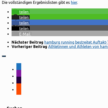
Die vollständigen Ergebnislisten gibt es
hier
.
teilen
teilen
teilen
teilen
E-Mail
Nächster Beitrag
hamburg running bestreitet Auftakt-
Vorheriger Beitrag
Athletinnen und Athleten von hamb
facebook-
alt
instagram
tiktok
strava