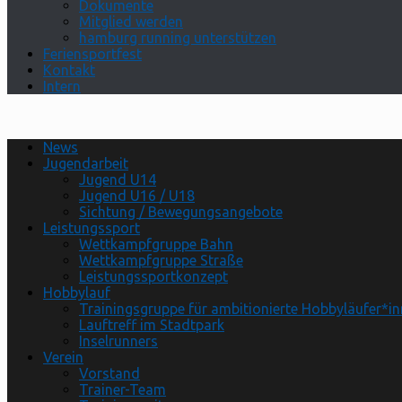
Dokumente
Mitglied werden
hamburg running unterstützen
Feriensportfest
Kontakt
Intern
News
Jugendarbeit
Jugend U14
Jugend U16 / U18
Sichtung / Bewegungsangebote
Leistungssport
Wettkampfgruppe Bahn
Wettkampfgruppe Straße
Leistungssportkonzept
Hobbylauf
Trainingsgruppe für ambitionierte Hobbyläufer*i
Lauftreff im Stadtpark
Inselrunners
Verein
Vorstand
Trainer-Team