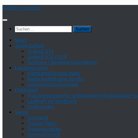
Zum
hamburg running
Inhalt
springen
Suchen
nach:
News
Jugendarbeit
Jugend U14
Jugend U16 / U18
Sichtung / Bewegungsangebote
Leistungssport
Wettkampfgruppe Bahn
Wettkampfgruppe Straße
Leistungssportkonzept
Hobbylauf
Trainingsgruppe für ambitionierte Hobbyläufer*i
Lauftreff im Stadtpark
Inselrunners
Verein
Vorstand
Trainer-Team
Trainingszeiten
Vereinshistorie