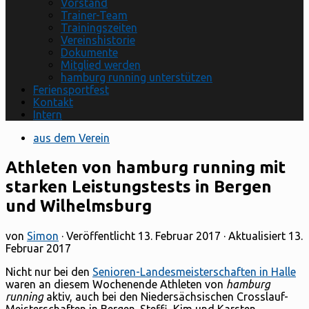
Vorstand
Trainer-Team
Trainingszeiten
Vereinshistorie
Dokumente
Mitglied werden
hamburg running unterstützen
Feriensportfest
Kontakt
Intern
aus dem Verein
Athleten von hamburg running mit
starken Leistungstests in Bergen
und Wilhelmsburg
von
Simon
· Veröffentlicht
13. Februar 2017
· Aktualisiert
13.
Februar 2017
Nicht nur bei den
Senioren-Landesmeisterschaften in Halle
waren an diesem Wochenende Athleten von
hamburg
running
aktiv, auch bei den Niedersächsischen Crosslauf-
Meisterschaften in Bergen. Steffi, Kim und Karsten