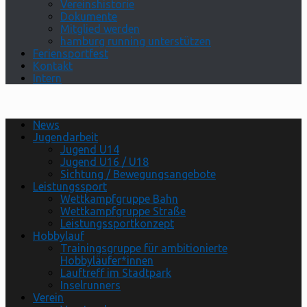
Vereinshistorie
Dokumente
Mitglied werden
hamburg running unterstützen
Feriensportfest
Kontakt
Intern
News
Jugendarbeit
Jugend U14
Jugend U16 / U18
Sichtung / Bewegungsangebote
Leistungssport
Wettkampfgruppe Bahn
Wettkampfgruppe Straße
Leistungssportkonzept
Hobbylauf
Trainingsgruppe für ambitionierte
Hobbyläufer*innen
Lauftreff im Stadtpark
Inselrunners
Verein