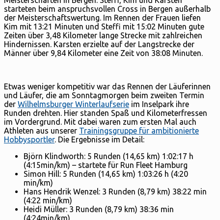
starteten beim anspruchsvollen Cross in Bergen außerhalb
der Meisterschaftswertung. Im Rennen der Frauen liefen
Kim mit 13:21 Minuten und Steffi mit 15:02 Minuten gute
Zeiten über 3,48 Kilometer lange Strecke mit zahlreichen
Hindernissen. Karsten erzielte auf der Langstrecke der
Männer über 9,84 Kilometer eine Zeit von 38:08 Minuten.
Etwas weniger kompetitiv war das Rennen der Läuferinnen
und Läufer, die am Sonntagmorgen beim zweiten Termin
der
Wilhelmsburger Winterlaufserie
im Inselpark ihre
Runden drehten. Hier standen Spaß und Kilometerfressen
im Vordergrund. Mit dabei waren zum ersten Mal auch
Athleten aus unserer
Trainingsgruppe für ambitionierte
Hobbysportler
. Die Ergebnisse im Detail:
Björn Klindworth: 5 Runden (14,65 km) 1:02:17 h
(4:15min/km) – startete für Run Fleet Hamburg
Simon Hill: 5 Runden (14,65 km) 1:03:26 h (4:20
min/km)
Hans Hendrik Wenzel: 3 Runden (8,79 km) 38:22 min
(4:22 min/km)
Heidi Müller: 3 Runden (8,79 km) 38:36 min
(4:24min/km)