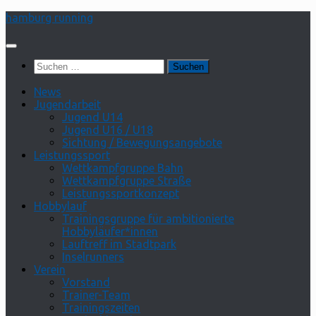
Zum
hamburg running
Inhalt
springen
Suchen
nach:
News
Jugendarbeit
Jugend U14
Jugend U16 / U18
Sichtung / Bewegungsangebote
Leistungssport
Wettkampfgruppe Bahn
Wettkampfgruppe Straße
Leistungssportkonzept
Hobbylauf
Trainingsgruppe für ambitionierte
Hobbyläufer*innen
Lauftreff im Stadtpark
Inselrunners
Verein
Vorstand
Trainer-Team
Trainingszeiten