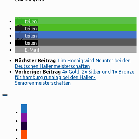
teilen
teilen
teilen
teilen
E-Mail
Nächster Beitrag
Tim Hoenig wird Neunter bei den
Deutschen Hallenmeisterschaften
Vorheriger Beitrag
4x Gold, 2x Silber und 1x Bronze
für hamburg running bei den Hallen-
Seniorenmeisterschaften
facebook-
alt
instagram
tiktok
strava