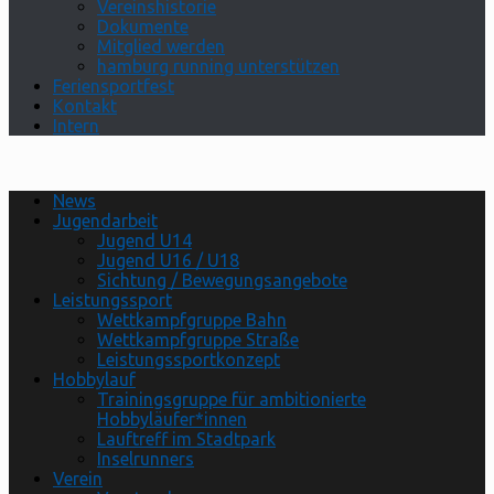
Vereinshistorie
Dokumente
Mitglied werden
hamburg running unterstützen
Feriensportfest
Kontakt
Intern
News
Jugendarbeit
Jugend U14
Jugend U16 / U18
Sichtung / Bewegungsangebote
Leistungssport
Wettkampfgruppe Bahn
Wettkampfgruppe Straße
Leistungssportkonzept
Hobbylauf
Trainingsgruppe für ambitionierte
Hobbyläufer*innen
Lauftreff im Stadtpark
Inselrunners
Verein