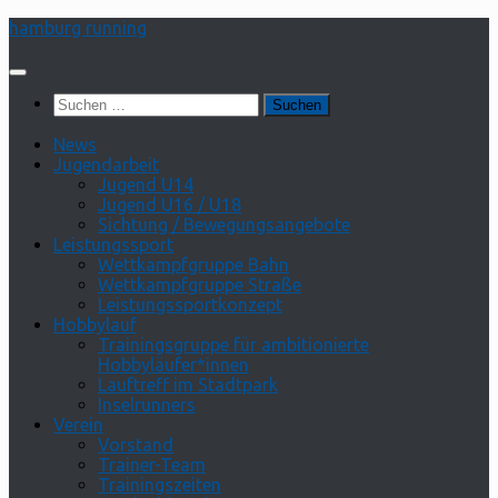
Zum
hamburg running
Inhalt
springen
Suchen
nach:
News
Jugendarbeit
Jugend U14
Jugend U16 / U18
Sichtung / Bewegungsangebote
Leistungssport
Wettkampfgruppe Bahn
Wettkampfgruppe Straße
Leistungssportkonzept
Hobbylauf
Trainingsgruppe für ambitionierte
Hobbyläufer*innen
Lauftreff im Stadtpark
Inselrunners
Verein
Vorstand
Trainer-Team
Trainingszeiten