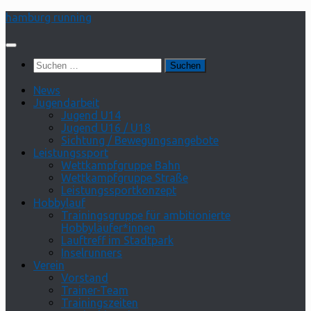
Zum
hamburg running
Inhalt
springen
Suchen
nach:
News
Jugendarbeit
Jugend U14
Jugend U16 / U18
Sichtung / Bewegungsangebote
Leistungssport
Wettkampfgruppe Bahn
Wettkampfgruppe Straße
Leistungssportkonzept
Hobbylauf
Trainingsgruppe für ambitionierte
Hobbyläufer*innen
Lauftreff im Stadtpark
Inselrunners
Verein
Vorstand
Trainer-Team
Trainingszeiten