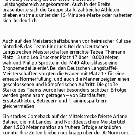
Leistungsbereich angekommen. Auch in der Breite
präsentierte sich die Gruppe stark: zahlreiche Athleten
blieben erstmals unter der 15-Minuten-Marke oder näherten
sich ihr deutlich.
Auch auf den Meisterschaftsbühnen vor heimischer Kulisse
hinterließ das Team Eindruck. Bei den Deutschen
Langstrecken-Meisterschaften erreichte Tabea Themann
Platz 13 und Lea Brückner Platz 17 über 10.000 Meter,
während Philipp Sprotte in der M40-Altersklasse eine
Bronzemedaille erlief. Bei den Deutschen Langstaffel-
Meisterschaften sorgten die Frauen mit Platz 13 für eine
erneute Normerfüllung, und auch die Männer zeigten einen
geschlossenen und kämpferischen Auftritt. Die große
Stärke des Teams wurde hier besonders sichtbar: Erfolge
werden gemeinsam getragen – von Startläufern,
Ersatzathleten, Betreuern und Trainingspartnern
gleichermaßen.
Ein starkes Comeback auf der Mittelstrecke feierte Ariane
Ballner, die mit Landes- und Norddeutschem Meistertitel
über 1.500 Meter nahtlos an frühere Erfolge anknüpfen
konnte. Ihre Zeiten blieben nur knapp über der A-Norm und