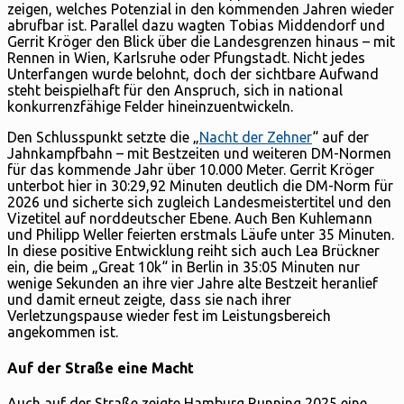
zeigen, welches Potenzial in den kommenden Jahren wieder
abrufbar ist. Parallel dazu wagten Tobias Middendorf und
Gerrit Kröger den Blick über die Landesgrenzen hinaus – mit
Rennen in Wien, Karlsruhe oder Pfungstadt. Nicht jedes
Unterfangen wurde belohnt, doch der sichtbare Aufwand
steht beispielhaft für den Anspruch, sich in national
konkurrenzfähige Felder hineinzuentwickeln.
Den Schlusspunkt setzte die „
Nacht der Zehner
“ auf der
Jahnkampfbahn – mit Bestzeiten und weiteren DM-Normen
für das kommende Jahr über 10.000 Meter. Gerrit Kröger
unterbot hier in 30:29,92 Minuten deutlich die DM-Norm für
2026 und sicherte sich zugleich Landesmeistertitel und den
Vizetitel auf norddeutscher Ebene. Auch Ben Kuhlemann
und Philipp Weller feierten erstmals Läufe unter 35 Minuten.
In diese positive Entwicklung reiht sich auch Lea Brückner
ein, die beim „Great 10k“ in Berlin in 35:05 Minuten nur
wenige Sekunden an ihre vier Jahre alte Bestzeit heranlief
und damit erneut zeigte, dass sie nach ihrer
Verletzungspause wieder fest im Leistungsbereich
angekommen ist.
Auf der Straße eine Macht
Auch auf der Straße zeigte Hamburg Running 2025 eine