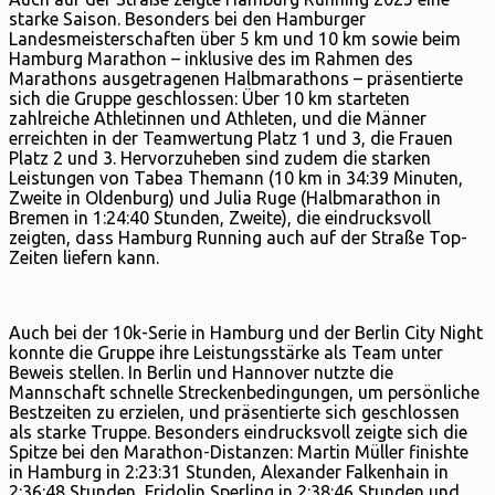
starke Saison. Besonders bei den Hamburger
Landesmeisterschaften über 5 km und 10 km sowie beim
Hamburg Marathon – inklusive des im Rahmen des
Marathons ausgetragenen Halbmarathons – präsentierte
sich die Gruppe geschlossen: Über 10 km starteten
zahlreiche Athletinnen und Athleten, und die Männer
erreichten in der Teamwertung Platz 1 und 3, die Frauen
Platz 2 und 3. Hervorzuheben sind zudem die starken
Leistungen von Tabea Themann (10 km in 34:39 Minuten,
Zweite in Oldenburg) und Julia Ruge (Halbmarathon in
Bremen in 1:24:40 Stunden, Zweite), die eindrucksvoll
zeigten, dass Hamburg Running auch auf der Straße Top-
Zeiten liefern kann.
Auch bei der 10k-Serie in Hamburg und der Berlin City Night
konnte die Gruppe ihre Leistungsstärke als Team unter
Beweis stellen. In Berlin und Hannover nutzte die
Mannschaft schnelle Streckenbedingungen, um persönliche
Bestzeiten zu erzielen, und präsentierte sich geschlossen
als starke Truppe. Besonders eindrucksvoll zeigte sich die
Spitze bei den Marathon-Distanzen: Martin Müller finishte
in Hamburg in 2:23:31 Stunden, Alexander Falkenhain in
2:36:48 Stunden, Fridolin Sperling in 2:38:46 Stunden und