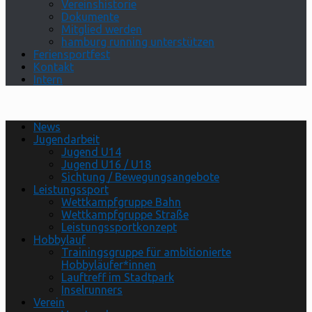
Vereinshistorie
Dokumente
Mitglied werden
hamburg running unterstützen
Feriensportfest
Kontakt
Intern
News
Jugendarbeit
Jugend U14
Jugend U16 / U18
Sichtung / Bewegungsangebote
Leistungssport
Wettkampfgruppe Bahn
Wettkampfgruppe Straße
Leistungssportkonzept
Hobbylauf
Trainingsgruppe für ambitionierte
Hobbyläufer*innen
Lauftreff im Stadtpark
Inselrunners
Verein