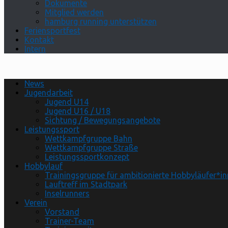
Dokumente
Mitglied werden
hamburg running unterstützen
Feriensportfest
Kontakt
Intern
News
Jugendarbeit
Jugend U14
Jugend U16 / U18
Sichtung / Bewegungsangebote
Leistungssport
Wettkampfgruppe Bahn
Wettkampfgruppe Straße
Leistungssportkonzept
Hobbylauf
Trainingsgruppe für ambitionierte Hobbyläufer*i
Lauftreff im Stadtpark
Inselrunners
Verein
Vorstand
Trainer-Team