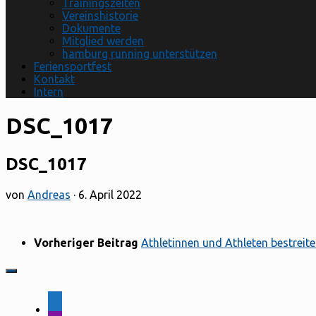
Trainingszeiten
Vereinshistorie
Dokumente
Mitglied werden
hamburg running unterstützen
Feriensportfest
Kontakt
Intern
DSC_1017
DSC_1017
von
Andreas
·
6. April 2022
Vorheriger Beitrag
Athletinnen und Athleten bestreite
facebook-