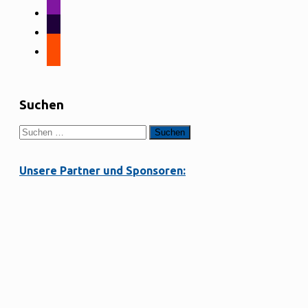
alt
instagram
tiktok
strava
Suchen
Suchen
nach:
Unsere Partner und Sponsoren: