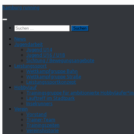
Zum
hamburg running
Inhalt
springen
Suchen
nach:
News
Jugendarbeit
Jugend U14
Jugend U16 / U18
Sichtung / Bewegungsangebote
Leistungssport
Wettkampfgruppe Bahn
Wettkampfgruppe Straße
Leistungssportkonzept
Hobbylauf
Trainingsgruppe für ambitionierte Hobbyläufer*i
Lauftreff im Stadtpark
Inselrunners
Verein
Vorstand
Trainer-Team
Trainingszeiten
Vereinshistorie