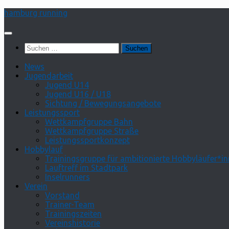
Zum
hamburg running
Inhalt
springen
Suchen
nach:
News
Jugendarbeit
Jugend U14
Jugend U16 / U18
Sichtung / Bewegungsangebote
Leistungssport
Wettkampfgruppe Bahn
Wettkampfgruppe Straße
Leistungssportkonzept
Hobbylauf
Trainingsgruppe für ambitionierte Hobbyläufer*i
Lauftreff im Stadtpark
Inselrunners
Verein
Vorstand
Trainer-Team
Trainingszeiten
Vereinshistorie