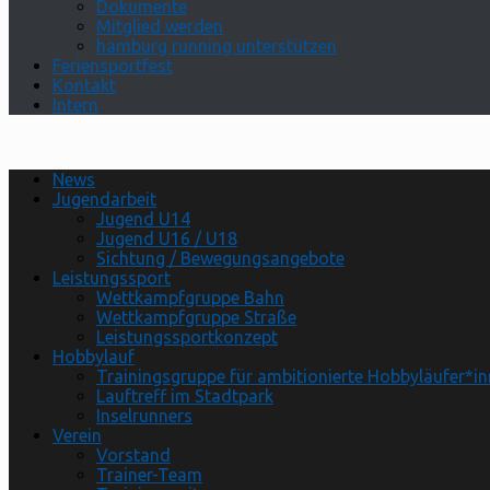
Dokumente
Mitglied werden
hamburg running unterstützen
Feriensportfest
Kontakt
Intern
News
Jugendarbeit
Jugend U14
Jugend U16 / U18
Sichtung / Bewegungsangebote
Leistungssport
Wettkampfgruppe Bahn
Wettkampfgruppe Straße
Leistungssportkonzept
Hobbylauf
Trainingsgruppe für ambitionierte Hobbyläufer*i
Lauftreff im Stadtpark
Inselrunners
Verein
Vorstand
Trainer-Team