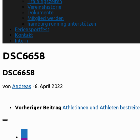
Trainingszeiten
Vereinshistorie
Dokumente
Mitglied werden
hamburg running unterstützen
Feriensportfest
Kontakt
Intern
DSC6658
DSC6658
von
Andreas
·
6. April 2022
Vorheriger Beitrag
Athletinnen und Athleten bestreite
facebook-