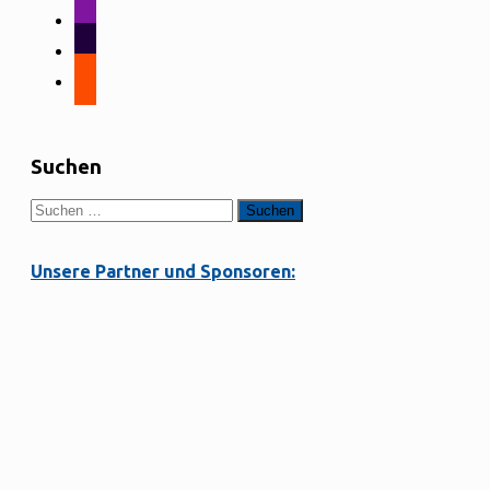
alt
instagram
tiktok
strava
Suchen
Suchen
nach:
Unsere Partner und Sponsoren: