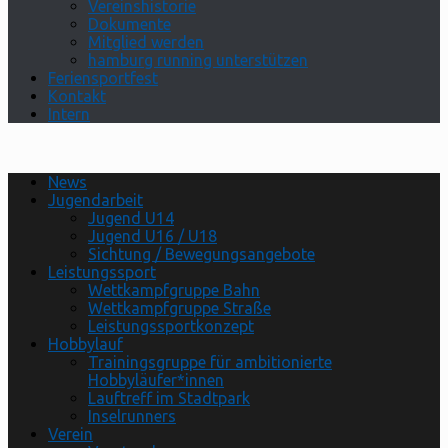
Vereinshistorie
Dokumente
Mitglied werden
hamburg running unterstützen
Feriensportfest
Kontakt
Intern
News
Jugendarbeit
Jugend U14
Jugend U16 / U18
Sichtung / Bewegungsangebote
Leistungssport
Wettkampfgruppe Bahn
Wettkampfgruppe Straße
Leistungssportkonzept
Hobbylauf
Trainingsgruppe für ambitionierte
Hobbyläufer*innen
Lauftreff im Stadtpark
Inselrunners
Verein