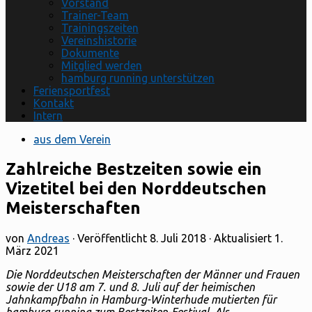
Vorstand
Trainer-Team
Trainingszeiten
Vereinshistorie
Dokumente
Mitglied werden
hamburg running unterstützen
Feriensportfest
Kontakt
Intern
aus dem Verein
Zahlreiche Bestzeiten sowie ein
Vizetitel bei den Norddeutschen
Meisterschaften
von
Andreas
· Veröffentlicht
8. Juli 2018
· Aktualisiert
1.
März 2021
Die Norddeutschen Meisterschaften der Männer und Frauen
sowie der U18 am 7. und 8. Juli auf der heimischen
Jahnkampfbahn in Hamburg-Winterhude mutierten für
hamburg running zum Bestzeiten-Festival. Als