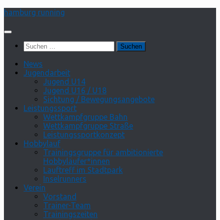
Zum
hamburg running
Inhalt
springen
Suchen
nach:
News
Jugendarbeit
Jugend U14
Jugend U16 / U18
Sichtung / Bewegungsangebote
Leistungssport
Wettkampfgruppe Bahn
Wettkampfgruppe Straße
Leistungssportkonzept
Hobbylauf
Trainingsgruppe für ambitionierte
Hobbyläufer*innen
Lauftreff im Stadtpark
Inselrunners
Verein
Vorstand
Trainer-Team
Trainingszeiten