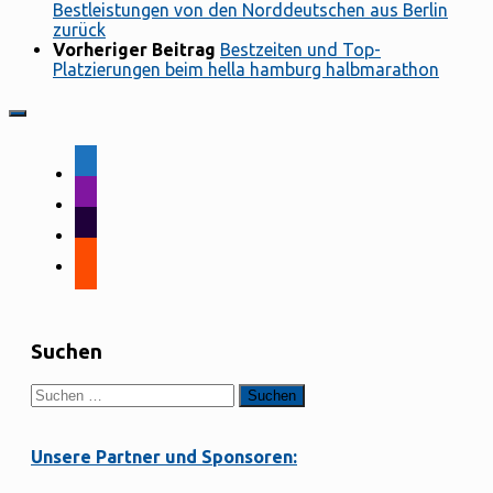
Bestleistungen von den Norddeutschen aus Berlin
zurück
Vorheriger Beitrag
Bestzeiten und Top-
Platzierungen beim hella hamburg halbmarathon
facebook-
alt
instagram
tiktok
strava
Suchen
Suchen
nach:
Unsere Partner und Sponsoren: