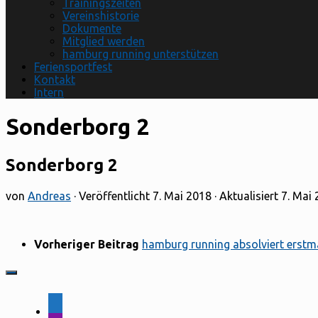
Trainingszeiten
Vereinshistorie
Dokumente
Mitglied werden
hamburg running unterstützen
Feriensportfest
Kontakt
Intern
Sonderborg 2
Sonderborg 2
von
Andreas
· Veröffentlicht
7. Mai 2018
· Aktualisiert
7. Mai
Vorheriger Beitrag
hamburg running absolviert erstm
facebook-