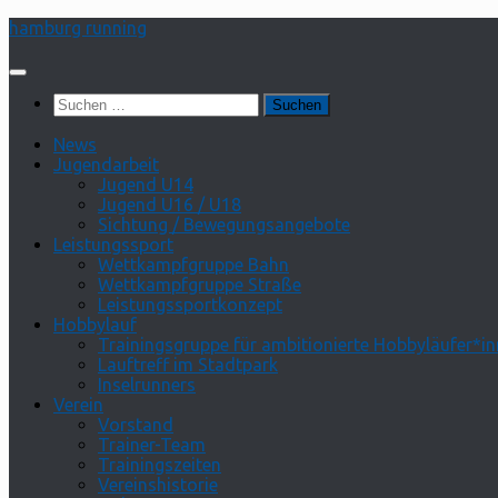
Zum
hamburg running
Inhalt
springen
Suchen
nach:
News
Jugendarbeit
Jugend U14
Jugend U16 / U18
Sichtung / Bewegungsangebote
Leistungssport
Wettkampfgruppe Bahn
Wettkampfgruppe Straße
Leistungssportkonzept
Hobbylauf
Trainingsgruppe für ambitionierte Hobbyläufer*i
Lauftreff im Stadtpark
Inselrunners
Verein
Vorstand
Trainer-Team
Trainingszeiten
Vereinshistorie