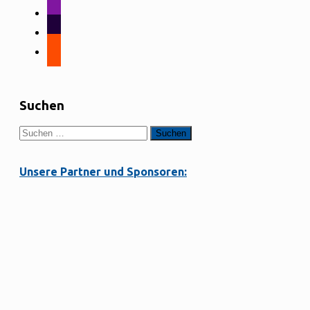
alt
instagram
tiktok
strava
Suchen
Suchen
nach:
Unsere Partner und Sponsoren: