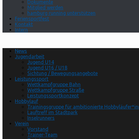
Dokumente
Mitglied werden
hamburg running unterstützen
Feriensportfest
Kontakt
Intern
News
Jugendarbeit
Jugend U14
Jugend U16 / U18
Sichtung / Bewegungsangebote
Leistungssport
Wettkampfgruppe Bahn
Wettkampfgruppe Straße
Leistungssportkonzept
Hobbylauf
Trainingsgruppe für ambitionierte Hobbyläufer*i
Lauftreff im Stadtpark
Inselrunners
Verein
Vorstand
Trainer-Team