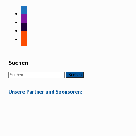
facebook-
alt
instagram
tiktok
strava
Suchen
Suchen
nach:
Unsere Partner und Sponsoren: