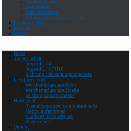
Vereinshistorie
Dokumente
Mitglied werden
hamburg running unterstützen
Feriensportfest
Kontakt
Intern
News
Jugendarbeit
Jugend U14
Jugend U16 / U18
Sichtung / Bewegungsangebote
Leistungssport
Wettkampfgruppe Bahn
Wettkampfgruppe Straße
Leistungssportkonzept
Hobbylauf
Trainingsgruppe für ambitionierte
Hobbyläufer*innen
Lauftreff im Stadtpark
Inselrunners
Verein