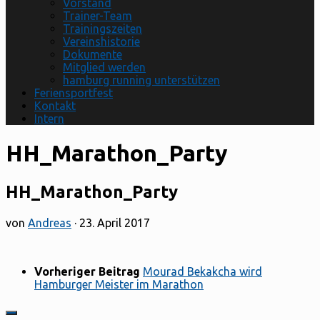
Vorstand
Trainer-Team
Trainingszeiten
Vereinshistorie
Dokumente
Mitglied werden
hamburg running unterstützen
Feriensportfest
Kontakt
Intern
HH_Marathon_Party
HH_Marathon_Party
von
Andreas
·
23. April 2017
Vorheriger Beitrag
Mourad Bekakcha wird
Hamburger Meister im Marathon