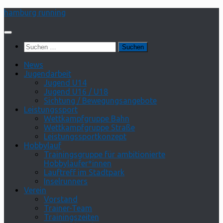
Zum
hamburg running
Inhalt
springen
Suchen
nach:
News
Jugendarbeit
Jugend U14
Jugend U16 / U18
Sichtung / Bewegungsangebote
Leistungssport
Wettkampfgruppe Bahn
Wettkampfgruppe Straße
Leistungssportkonzept
Hobbylauf
Trainingsgruppe für ambitionierte
Hobbyläufer*innen
Lauftreff im Stadtpark
Inselrunners
Verein
Vorstand
Trainer-Team
Trainingszeiten