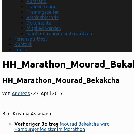
Vorstand
Trainer-Team
Trainingszeiten
Vereinshistorie
Dokumente
Mitglied werden
hamburg running unterstützen
Feriensportfest
Kontakt
Intern
HH_Marathon_Mourad_Beka
HH_Marathon_Mourad_Bekakcha
von
Andreas
·
23. April 2017
Bild: Kristina Assmann
Vorheriger Beitrag
Mourad Bekakcha wird
Hamburger Meister im Marathon