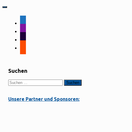
facebook-
alt
instagram
tiktok
strava
Suchen
Suchen
nach:
Unsere Partner und Sponsoren: