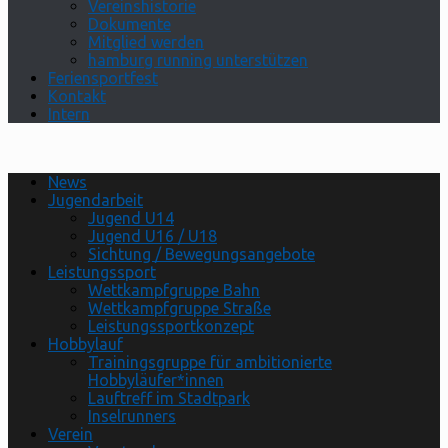
Vereinshistorie
Dokumente
Mitglied werden
hamburg running unterstützen
Feriensportfest
Kontakt
Intern
News
Jugendarbeit
Jugend U14
Jugend U16 / U18
Sichtung / Bewegungsangebote
Leistungssport
Wettkampfgruppe Bahn
Wettkampfgruppe Straße
Leistungssportkonzept
Hobbylauf
Trainingsgruppe für ambitionierte
Hobbyläufer*innen
Lauftreff im Stadtpark
Inselrunners
Verein