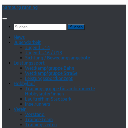
Zum
hamburg running
Inhalt
springen
Suchen
nach:
News
Jugendarbeit
Jugend U14
Jugend U16 / U18
Sichtung / Bewegungsangebote
Leistungssport
Wettkampfgruppe Bahn
Wettkampfgruppe Straße
Leistungssportkonzept
Hobbylauf
Trainingsgruppe für ambitionierte
Hobbyläufer*innen
Lauftreff im Stadtpark
Inselrunners
Verein
Vorstand
Trainer-Team
Trainingszeiten