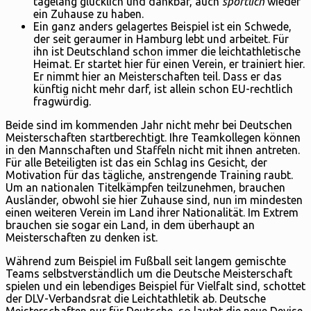
tagelang glücklich und dankbar, auch
sportlich
wieder
ein Zuhause zu haben.
Ein ganz anders gelagertes Beispiel ist ein Schwede,
der seit geraumer in Hamburg lebt und arbeitet. Für
ihn ist Deutschland schon immer die leichtathletische
Heimat. Er startet hier für einen Verein, er trainiert hier.
Er nimmt hier an Meisterschaften teil. Dass er das
künftig nicht mehr darf, ist allein schon EU-rechtlich
fragwürdig.
Beide sind im kommenden Jahr nicht mehr bei Deutschen
Meisterschaften startberechtigt. Ihre Teamkollegen können
in den Mannschaften und Staffeln nicht mit ihnen antreten.
Für alle Beteiligten ist das ein Schlag ins Gesicht, der
Motivation für das tägliche, anstrengende Training raubt.
Um an nationalen Titelkämpfen teilzunehmen, brauchen
Ausländer, obwohl sie hier Zuhause sind, nun im mindesten
einen weiteren Verein im Land ihrer Nationalität. Im Extrem
brauchen sie sogar ein Land, in dem überhaupt an
Meisterschaften zu denken ist.
Während zum Beispiel im Fußball seit langem gemischte
Teams selbstverständlich um die Deutsche Meisterschaft
spielen und ein lebendiges Beispiel für Vielfalt sind, schottet
der DLV-Verbandsrat die Leichtathletik ab. Deutsche
Meisterschaften nur für Deutsche, so lautet die neue Devise.