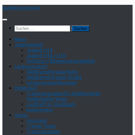
Zum
hamburg running
Inhalt
springen
Suchen
nach:
News
Jugendarbeit
Jugend U14
Jugend U16 / U18
Sichtung / Bewegungsangebote
Leistungssport
Wettkampfgruppe Bahn
Wettkampfgruppe Straße
Leistungssportkonzept
Hobbylauf
Trainingsgruppe für ambitionierte
Hobbyläufer*innen
Lauftreff im Stadtpark
Inselrunners
Verein
Vorstand
Trainer-Team
Trainingszeiten