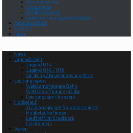
Vereinshistorie
Dokumente
Mitglied werden
hamburg running unterstützen
Feriensportfest
Kontakt
Intern
News
Jugendarbeit
Jugend U14
Jugend U16 / U18
Sichtung / Bewegungsangebote
Leistungssport
Wettkampfgruppe Bahn
Wettkampfgruppe Straße
Leistungssportkonzept
Hobbylauf
Trainingsgruppe für ambitionierte
Hobbyläufer*innen
Lauftreff im Stadtpark
Inselrunners
Verein