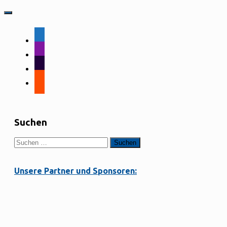
facebook-
alt
instagram
tiktok
strava
Suchen
Suchen
nach:
Unsere Partner und Sponsoren: