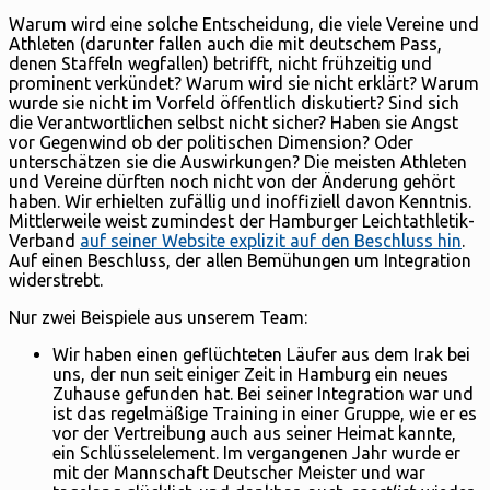
Warum wird eine solche Entscheidung, die viele Vereine und
Athleten (darunter fallen auch die mit deutschem Pass,
denen Staffeln wegfallen) betrifft, nicht frühzeitig und
prominent verkündet? Warum wird sie nicht erklärt? Warum
wurde sie nicht im Vorfeld öffentlich diskutiert? Sind sich
die Verantwortlichen selbst nicht sicher? Haben sie Angst
vor Gegenwind ob der politischen Dimension? Oder
unterschätzen sie die Auswirkungen? Die meisten Athleten
und Vereine dürften noch nicht von der Änderung gehört
haben. Wir erhielten zufällig und inoffiziell davon Kenntnis.
Mittlerweile weist zumindest der Hamburger Leichtathletik-
Verband
auf seiner Website explizit auf den Beschluss hin
.
Auf einen Beschluss, der allen Bemühungen um Integration
widerstrebt.
Nur zwei Beispiele aus unserem Team:
Wir haben einen geflüchteten Läufer aus dem Irak bei
uns, der nun seit einiger Zeit in Hamburg ein neues
Zuhause gefunden hat. Bei seiner Integration war und
ist das regelmäßige Training in einer Gruppe, wie er es
vor der Vertreibung auch aus seiner Heimat kannte,
ein Schlüsselelement. Im vergangenen Jahr wurde er
mit der Mannschaft Deutscher Meister und war