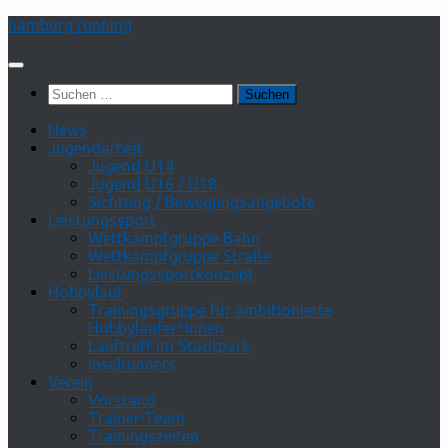
Zum
hamburg running
Inhalt
springen
Suchen
nach:
News
Jugendarbeit
Jugend U14
Jugend U16 / U18
Sichtung / Bewegungsangebote
Leistungssport
Wettkampfgruppe Bahn
Wettkampfgruppe Straße
Leistungssportkonzept
Hobbylauf
Trainingsgruppe für ambitionierte
Hobbyläufer*innen
Lauftreff im Stadtpark
Inselrunners
Verein
Vorstand
Trainer-Team
Trainingszeiten