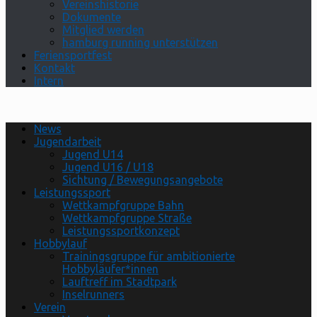
Vereinshistorie
Dokumente
Mitglied werden
hamburg running unterstützen
Feriensportfest
Kontakt
Intern
News
Jugendarbeit
Jugend U14
Jugend U16 / U18
Sichtung / Bewegungsangebote
Leistungssport
Wettkampfgruppe Bahn
Wettkampfgruppe Straße
Leistungssportkonzept
Hobbylauf
Trainingsgruppe für ambitionierte
Hobbyläufer*innen
Lauftreff im Stadtpark
Inselrunners
Verein