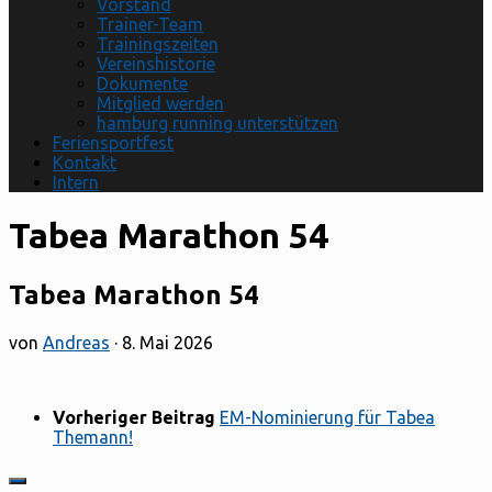
Vorstand
Trainer-Team
Trainingszeiten
Vereinshistorie
Dokumente
Mitglied werden
hamburg running unterstützen
Feriensportfest
Kontakt
Intern
Tabea Marathon 54
Tabea Marathon 54
von
Andreas
·
8. Mai 2026
Vorheriger Beitrag
EM-Nominierung für Tabea
Themann!