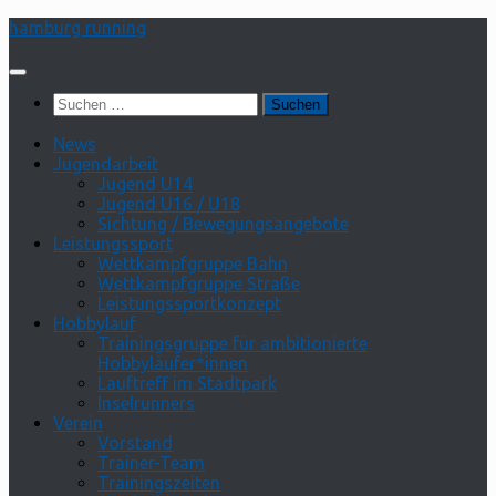
Zum
hamburg running
Inhalt
springen
Suchen
nach:
News
Jugendarbeit
Jugend U14
Jugend U16 / U18
Sichtung / Bewegungsangebote
Leistungssport
Wettkampfgruppe Bahn
Wettkampfgruppe Straße
Leistungssportkonzept
Hobbylauf
Trainingsgruppe für ambitionierte
Hobbyläufer*innen
Lauftreff im Stadtpark
Inselrunners
Verein
Vorstand
Trainer-Team
Trainingszeiten