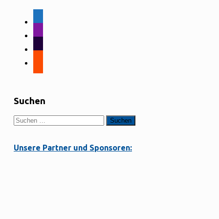
facebook-
alt
instagram
tiktok
strava
Suchen
Suchen
nach:
Unsere Partner und Sponsoren: