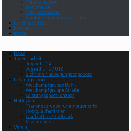
Vereinshistorie
Dokumente
Mitglied werden
hamburg running unterstützen
Feriensportfest
Kontakt
Intern
News
Jugendarbeit
Jugend U14
Jugend U16 / U18
Sichtung / Bewegungsangebote
Leistungssport
Wettkampfgruppe Bahn
Wettkampfgruppe Straße
Leistungssportkonzept
Hobbylauf
Trainingsgruppe für ambitionierte
Hobbyläufer*innen
Lauftreff im Stadtpark
Inselrunners
Verein