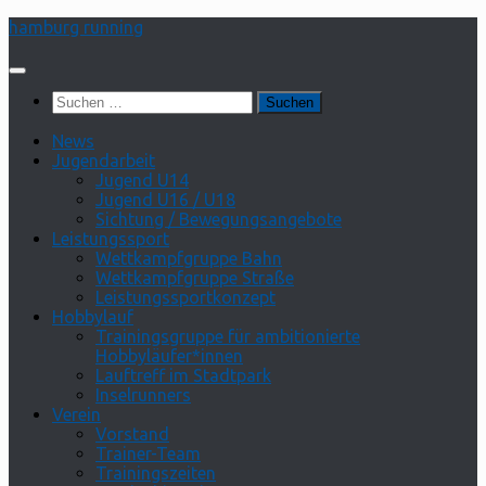
Zum
hamburg running
Inhalt
springen
Suchen
nach:
News
Jugendarbeit
Jugend U14
Jugend U16 / U18
Sichtung / Bewegungsangebote
Leistungssport
Wettkampfgruppe Bahn
Wettkampfgruppe Straße
Leistungssportkonzept
Hobbylauf
Trainingsgruppe für ambitionierte
Hobbyläufer*innen
Lauftreff im Stadtpark
Inselrunners
Verein
Vorstand
Trainer-Team
Trainingszeiten