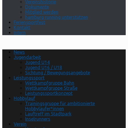
Vereinshistorie
Dokumente
Mitglied werden
hamburg running unterstützen
Feriensportfest
Kontakt
Intern
News
Jugendarbeit
Jugend U14
Jugend U16 / U18
Sichtung / Bewegungsangebote
Leistungssport
Wettkampfgruppe Bahn
Wettkampfgruppe Straße
Leistungssportkonzept
Hobbylauf
Trainingsgruppe für ambitionierte
Hobbyläufer*innen
Lauftreff im Stadtpark
Inselrunners
Verein