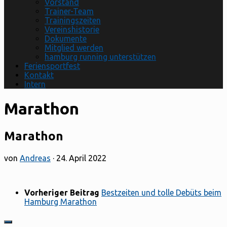
Vorstand
Trainer-Team
Trainingszeiten
Vereinshistorie
Dokumente
Mitglied werden
hamburg running unterstützen
Feriensportfest
Kontakt
Intern
Marathon
Marathon
von
Andreas
·
24. April 2022
Vorheriger Beitrag
Bestzeiten und tolle Debüts beim
Hamburg Marathon