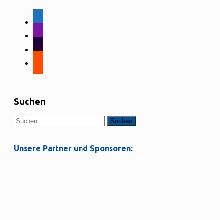
facebook-
alt
instagram
tiktok
strava
Suchen
Suchen
nach:
Unsere Partner und Sponsoren: