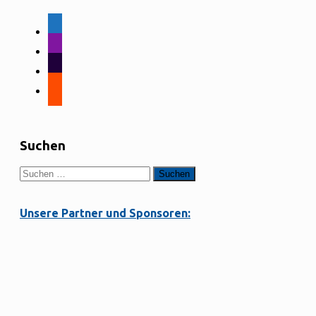
facebook-
alt
instagram
tiktok
strava
Suchen
Suchen
nach:
Unsere Partner und Sponsoren: