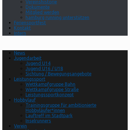
Vereinshistorie
Dokumente
Mitglied werden
hamburg running unterstützen
Feriensportfest
Kontakt
Intern
News
Jugendarbeit
Jugend U14
Jugend U16 / U18
Sichtung / Bewegungsangebote
Leistungssport
Wettkampfgruppe Bahn
Wettkampfgruppe Straße
Leistungssportkonzept
Hobbylauf
Trainingsgruppe für ambitionierte
Hobbyläufer*innen
Lauftreff im Stadtpark
Inselrunners
Verein