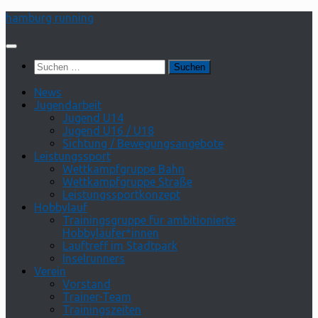
Zum
hamburg running
Inhalt
springen
Suchen
nach:
News
Jugendarbeit
Jugend U14
Jugend U16 / U18
Sichtung / Bewegungsangebote
Leistungssport
Wettkampfgruppe Bahn
Wettkampfgruppe Straße
Leistungssportkonzept
Hobbylauf
Trainingsgruppe für ambitionierte
Hobbyläufer*innen
Lauftreff im Stadtpark
Inselrunners
Verein
Vorstand
Trainer-Team
Trainingszeiten