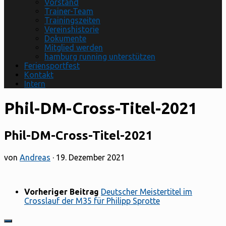
Vorstand
Trainer-Team
Trainingszeiten
Vereinshistorie
Dokumente
Mitglied werden
hamburg running unterstützen
Feriensportfest
Kontakt
Intern
Phil-DM-Cross-Titel-2021
Phil-DM-Cross-Titel-2021
von
Andreas
·
19. Dezember 2021
Vorheriger Beitrag
Deutscher Meistertitel im
Crosslauf der M35 für Philipp Sprotte