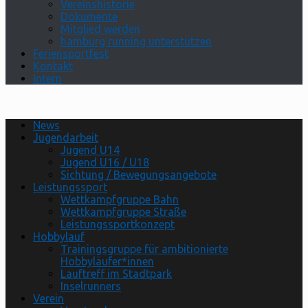
Vereinshistorie
Dokumente
Mitglied werden
hamburg running unterstützen
Feriensportfest
Kontakt
Intern
News
Jugendarbeit
Jugend U14
Jugend U16 / U18
Sichtung / Bewegungsangebote
Leistungssport
Wettkampfgruppe Bahn
Wettkampfgruppe Straße
Leistungssportkonzept
Hobbylauf
Trainingsgruppe für ambitionierte
Hobbyläufer*innen
Lauftreff im Stadtpark
Inselrunners
Verein