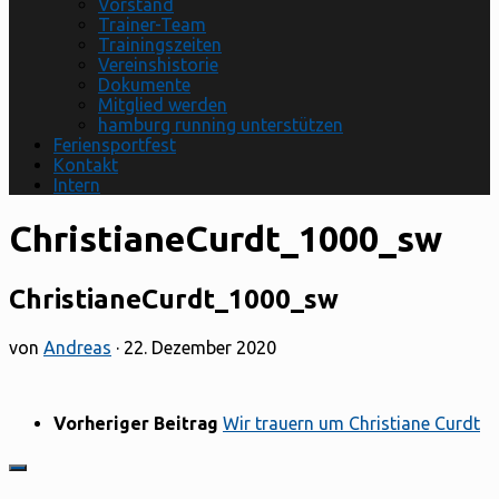
Vorstand
Trainer-Team
Trainingszeiten
Vereinshistorie
Dokumente
Mitglied werden
hamburg running unterstützen
Feriensportfest
Kontakt
Intern
ChristianeCurdt_1000_sw
ChristianeCurdt_1000_sw
von
Andreas
·
22. Dezember 2020
Vorheriger Beitrag
Wir trauern um Christiane Curdt