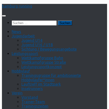
Zum
hamburg running
Inhalt
springen
Suchen
nach:
News
Jugendarbeit
Jugend U14
Jugend U16 / U18
Sichtung / Bewegungsangebote
Leistungssport
Wettkampfgruppe Bahn
Wettkampfgruppe Straße
Leistungssportkonzept
Hobbylauf
Trainingsgruppe für ambitionierte
Hobbyläufer*innen
Lauftreff im Stadtpark
Inselrunners
Verein
Vorstand
Trainer-Team
Trainingszeiten