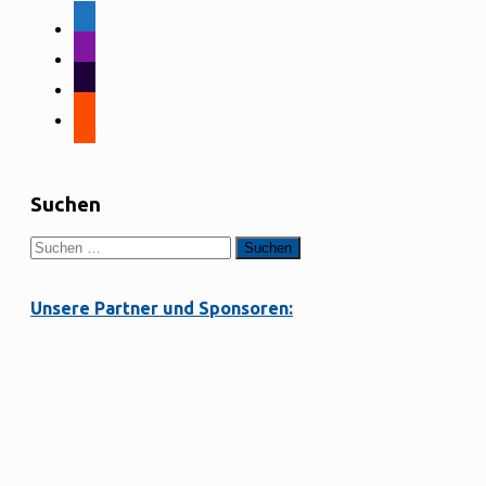
facebook-
alt
instagram
tiktok
strava
Suchen
Suchen
nach:
Unsere Partner und Sponsoren: