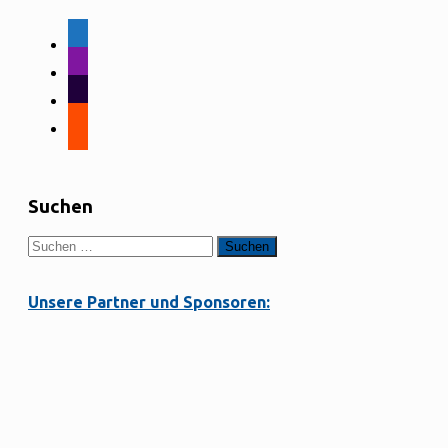
facebook-
alt
instagram
tiktok
strava
Suchen
Suchen
nach:
Unsere Partner und Sponsoren: