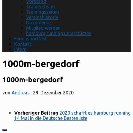
Vorstand
Trainer-Team
Trainingszeiten
Vereinshistorie
Dokumente
Mitglied werden
hamburg running unterstützen
Feriensportfest
Kontakt
Intern
1000m-bergedorf
1000m-bergedorf
von
Andreas
·
29. Dezember 2020
Vorheriger Beitrag
2020 schafft es hamburg running
14 Mal in die Deutsche Bestenliste