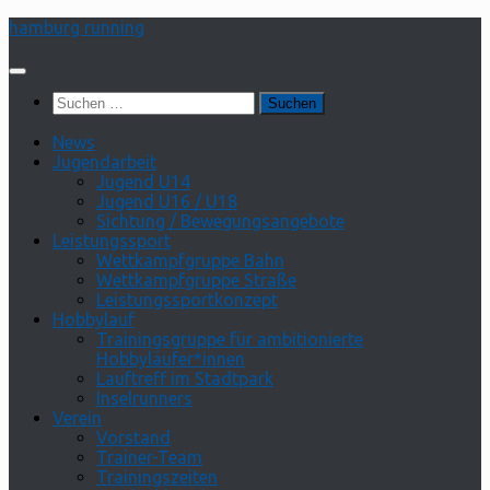
Zum
hamburg running
Inhalt
springen
Suchen
nach:
News
Jugendarbeit
Jugend U14
Jugend U16 / U18
Sichtung / Bewegungsangebote
Leistungssport
Wettkampfgruppe Bahn
Wettkampfgruppe Straße
Leistungssportkonzept
Hobbylauf
Trainingsgruppe für ambitionierte
Hobbyläufer*innen
Lauftreff im Stadtpark
Inselrunners
Verein
Vorstand
Trainer-Team
Trainingszeiten