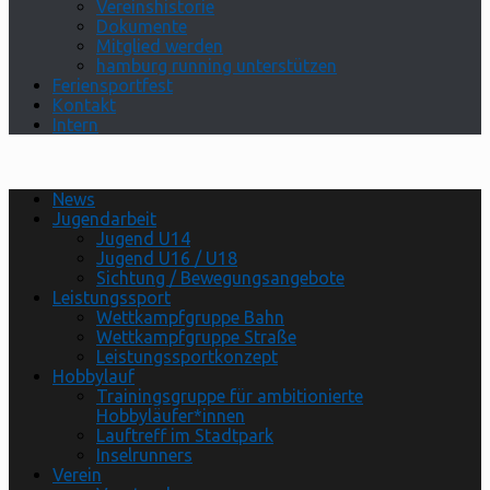
Vereinshistorie
Dokumente
Mitglied werden
hamburg running unterstützen
Feriensportfest
Kontakt
Intern
News
Jugendarbeit
Jugend U14
Jugend U16 / U18
Sichtung / Bewegungsangebote
Leistungssport
Wettkampfgruppe Bahn
Wettkampfgruppe Straße
Leistungssportkonzept
Hobbylauf
Trainingsgruppe für ambitionierte
Hobbyläufer*innen
Lauftreff im Stadtpark
Inselrunners
Verein