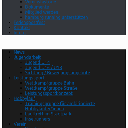
Vereinshistorie
Dokumente
Mitglied werden
hamburg running unterstützen
Feriensportfest
Kontakt
Intern
News
Jugendarbeit
Jugend U14
Jugend U16 / U18
Sichtung / Bewegungsangebote
Leistungssport
Wettkampfgruppe Bahn
Wettkampfgruppe Straße
Leistungssportkonzept
Hobbylauf
Trainingsgruppe für ambitionierte
Hobbyläufer*innen
Lauftreff im Stadtpark
Inselrunners
Verein