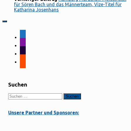
für Sören Bach und das Männerteam, Vize-Titel für
Katharina Josenhans
facebook-
alt
instagram
tiktok
strava
Suchen
Suchen
nach:
Unsere Partner und Sponsoren: