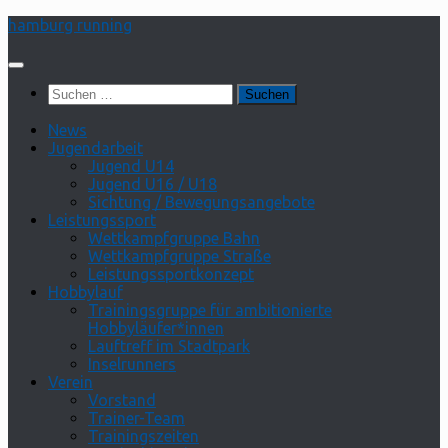
Zum
hamburg running
Inhalt
springen
Suchen
nach:
News
Jugendarbeit
Jugend U14
Jugend U16 / U18
Sichtung / Bewegungsangebote
Leistungssport
Wettkampfgruppe Bahn
Wettkampfgruppe Straße
Leistungssportkonzept
Hobbylauf
Trainingsgruppe für ambitionierte
Hobbyläufer*innen
Lauftreff im Stadtpark
Inselrunners
Verein
Vorstand
Trainer-Team
Trainingszeiten