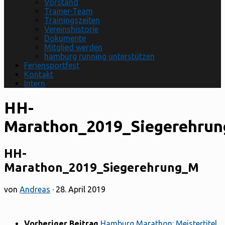
Vorstand
Trainer-Team
Trainingszeiten
Vereinshistorie
Dokumente
Mitglied werden
hamburg running unterstützen
Feriensportfest
Kontakt
Intern
HH-
Marathon_2019_Siegerehru
HH-
Marathon_2019_Siegerehrung_M
von
Andreas
·
28. April 2019
Vorheriger Beitrag
Hamburg Marathon: Meistertitel