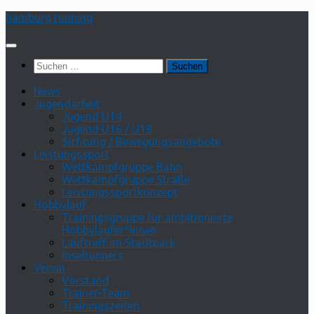
Zum
hamburg running
Inhalt
springen
Suchen
nach:
News
Jugendarbeit
Jugend U14
Jugend U16 / U18
Sichtung / Bewegungsangebote
Leistungssport
Wettkampfgruppe Bahn
Wettkampfgruppe Straße
Leistungssportkonzept
Hobbylauf
Trainingsgruppe für ambitionierte
Hobbyläufer*innen
Lauftreff im Stadtpark
Inselrunners
Verein
Vorstand
Trainer-Team
Trainingszeiten