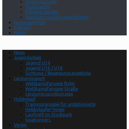
Vereinshistorie
Dokumente
Mitglied werden
hamburg running unterstützen
Feriensportfest
Kontakt
Intern
News
Jugendarbeit
Jugend U14
Jugend U16 / U18
Sichtung / Bewegungsangebote
Leistungssport
Wettkampfgruppe Bahn
Wettkampfgruppe Straße
Leistungssportkonzept
Hobbylauf
Trainingsgruppe für ambitionierte
Hobbyläufer*innen
Lauftreff im Stadtpark
Inselrunners
Verein