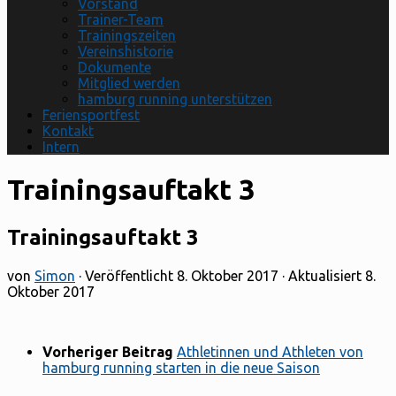
Vorstand
Trainer-Team
Trainingszeiten
Vereinshistorie
Dokumente
Mitglied werden
hamburg running unterstützen
Feriensportfest
Kontakt
Intern
Trainingsauftakt 3
Trainingsauftakt 3
von
Simon
· Veröffentlicht
8. Oktober 2017
· Aktualisiert
8.
Oktober 2017
Vorheriger Beitrag
Athletinnen und Athleten von
hamburg running starten in die neue Saison