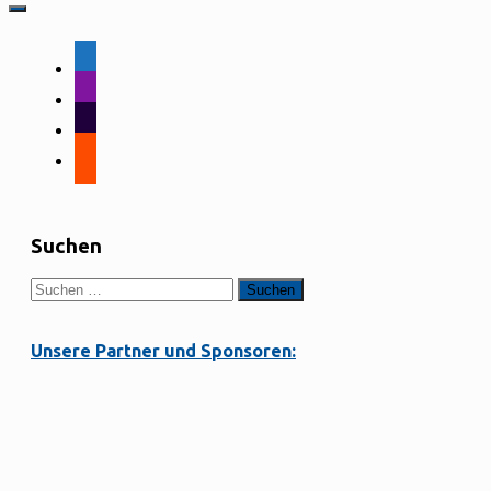
facebook-
alt
instagram
tiktok
strava
Suchen
Suchen
nach:
Unsere Partner und Sponsoren: