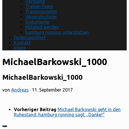
Vorstand
Trainer-Team
Trainingszeiten
Vereinshistorie
Dokumente
Mitglied werden
hamburg running unterstützen
Feriensportfest
Kontakt
Intern
MichaelBarkowski_1000
MichaelBarkowski_1000
von
Andreas
·
11. September 2017
Vorheriger Beitrag
Michael Barkowski geht in den
Ruhestand. hamburg running sagt: „Danke!“