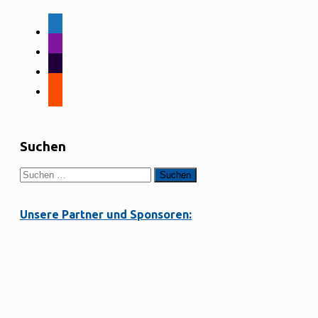
facebook-
alt
instagram
tiktok
strava
Suchen
Suchen
nach:
Unsere Partner und Sponsoren: