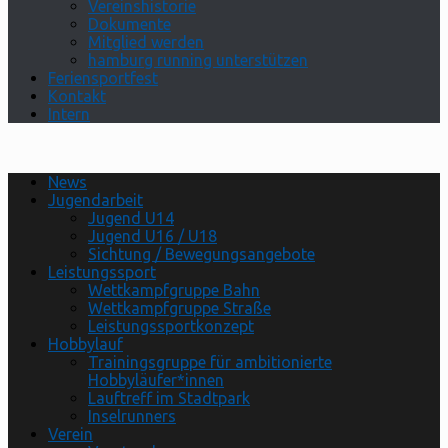
Vereinshistorie
Dokumente
Mitglied werden
hamburg running unterstützen
Feriensportfest
Kontakt
Intern
News
Jugendarbeit
Jugend U14
Jugend U16 / U18
Sichtung / Bewegungsangebote
Leistungssport
Wettkampfgruppe Bahn
Wettkampfgruppe Straße
Leistungssportkonzept
Hobbylauf
Trainingsgruppe für ambitionierte
Hobbyläufer*innen
Lauftreff im Stadtpark
Inselrunners
Verein