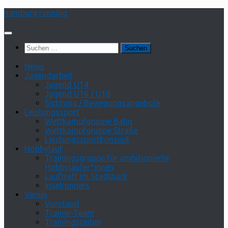
Zum
hamburg running
Inhalt
springen
Suchen
nach:
News
Jugendarbeit
Jugend U14
Jugend U16 / U18
Sichtung / Bewegungsangebote
Leistungssport
Wettkampfgruppe Bahn
Wettkampfgruppe Straße
Leistungssportkonzept
Hobbylauf
Trainingsgruppe für ambitionierte
Hobbyläufer*innen
Lauftreff im Stadtpark
Inselrunners
Verein
Vorstand
Trainer-Team
Trainingszeiten