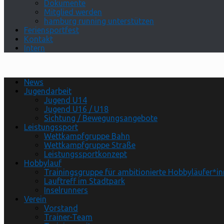
Dokumente
Mitglied werden
hamburg running unterstützen
Feriensportfest
Kontakt
Intern
News
Jugendarbeit
Jugend U14
Jugend U16 / U18
Sichtung / Bewegungsangebote
Leistungssport
Wettkampfgruppe Bahn
Wettkampfgruppe Straße
Leistungssportkonzept
Hobbylauf
Trainingsgruppe für ambitionierte Hobbyläufer*i
Lauftreff im Stadtpark
Inselrunners
Verein
Vorstand
Trainer-Team