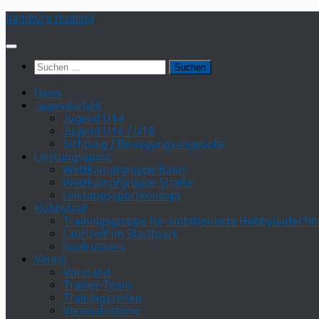
Zum
hamburg running
Inhalt
springen
Suchen
nach:
News
Jugendarbeit
Jugend U14
Jugend U16 / U18
Sichtung / Bewegungsangebote
Leistungssport
Wettkampfgruppe Bahn
Wettkampfgruppe Straße
Leistungssportkonzept
Hobbylauf
Trainingsgruppe für ambitionierte Hobbyläufer*i
Lauftreff im Stadtpark
Inselrunners
Verein
Vorstand
Trainer-Team
Trainingszeiten
Vereinshistorie