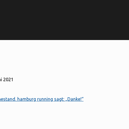
ai 2021
hestand. hamburg running sagt: „Danke!“