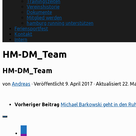
Trainingszeiten
Vereinshistorie
Dokumente
Mitglied werden
hamburg running unterstützen
Feriensportfest
Kontakt
Intern
HM-DM_Team
HM-DM_Team
von
Andreas
· Veröffentlicht
9. April 2017
· Aktualisiert
22. M
Vorheriger Beitrag
Michael Barkowski geht in den Ru
facebook-