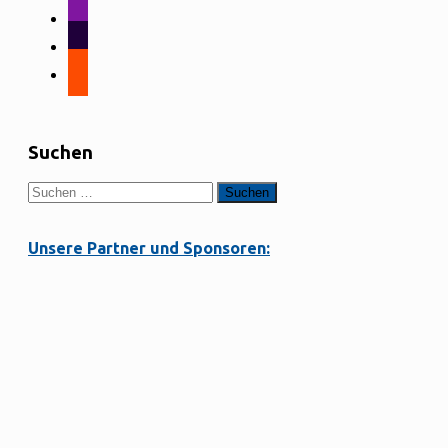
alt
instagram
tiktok
strava
Suchen
Suchen
nach:
Unsere Partner und Sponsoren: